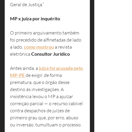
Geral de Justiça.”
MP x juíza por inquérito
O primeiro arquivamento também 
foi precedido de alfinetadas de lado 
a lado, 
como mostrou
 a revista 
eletrônica 
Consultor Jurídico
.
Antes ainda, a 
juíza foi acusada pelo 
MP-PE
 de exigir, de forma 
prematura, que o órgão desse 
destino às investigações. A 
insistência levou o MP a ajuizar 
correição parcial — o recurso cabível 
contra despachos de juízes de 
primeiro grau que, por erro, abuso 
ou inversão, tumultuam o processo.