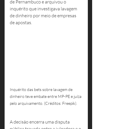
de Pernambuco e arquivou o 
inquérito que investigava lavagem 
de dinheiro por meio de empresas 
de apostas.
Inquérito das bets sobre lavagem de 
dinheiro teve embate entre MP-PE e juíza 
pelo arquivamento. (Créditos: Freepik).
A decisão encerra uma disputa 
pública travada entre a julgadora e o 