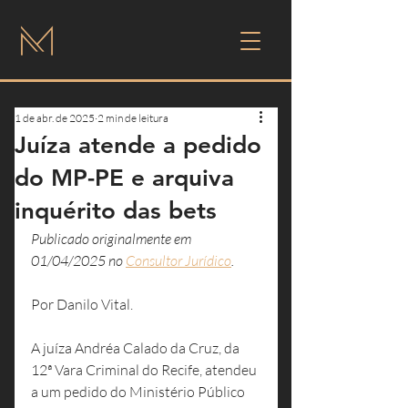
1 de abr. de 2025
2 min de leitura
Juíza atende a pedido
do MP-PE e arquiva
inquérito das bets
Publicado originalmente em 
01/04/2025 no 
Consultor Jurídico
.
Por Danilo Vital.
A juíza Andréa Calado da Cruz, da 
12ª Vara Criminal do Recife, atendeu 
a um pedido do Ministério Público 