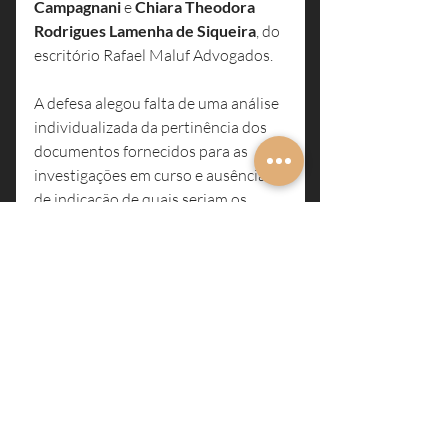
Campagnani
 e
 Chiara Theodora 
Rodrigues Lamenha de Siqueira
, do 
escritório Rafael Maluf Advogados.
A defesa alegou falta de uma análise 
individualizada da pertinência dos 
documentos fornecidos para as 
investigações em curso e ausência 
de indicação de quais seriam os 
órgãos interessados.
O Habeas Corpus foi julgado pela 4ª 
Câmara Criminal do TJ-PE, que 
concedeu a ordem e decidiu pela 
ilegalidade do compartilhamento de 
provas autorizado de maneira ampla 
e irrestrita.
Inq 0137414-66.2024.8.17.2001